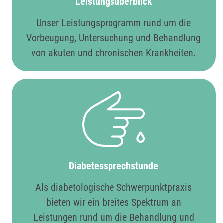
Leistungsüberblick
Unser Leistungsprogramm rund um die
Vorbeugung, Untersuchung und Behandlung
von akuten und chronischen Krankheiten.
Diabetes­sprechstunde
Als diabetologische Schwerpunktpraxis
bieten wir ein breites Spektrum an
Leistungen rund um die Behandlung und