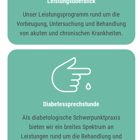
Leistungsüberblick
Unser Leistungsprogramm rund um die
Vorbeugung, Untersuchung und Behandlung
von akuten und chronischen Krankheiten.
Diabetes­sprechstunde
Als diabetologische Schwerpunktpraxis
bieten wir ein breites Spektrum an
Leistungen rund um die Behandlung und